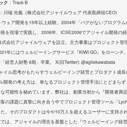
ック
：Track B
：川端 光義（株式会社アジャイルウェア 代表取締役CEO)
フトウェア開発を15年以上経験。2004年「バグがないプログラ
発を現場で実践し、2006年、ICSE2006でアジャイル開発の
で株式会社アジャイルウェアを設立。主力事業はプロジェクト管理ツ
、2021年にはウェルビーイングサービス『KIWI GO』をローンチ
人財塾 6期」卒業。 X(旧Twitter): @agilekawabata
ャイル思考がもたらすウェルビーイング経営とプロダクト成長
ル開発の考え方は、単なるプロジェクト管理手法にとどまらず
きな可能性を秘めています。弊社は、創業当初から『開発者満
の課題に真摯に向き合う中でプロジェクト管理ツール「Lychee 
た。そのプロダクトは今や10万人を超えるユーザーに支持さ
演では、アジャイルの理念を基盤とした『ウェルビーイング経