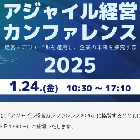
アは
『アジャイル経営カンファレンス2025』
に協賛するととも
k B 12:40〜）に登壇いたします。