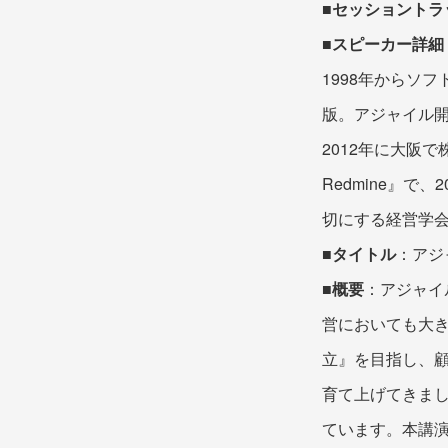
■
セッショントラ
■
スピーカー詳細
1998年からソ
版。アジャイル開
2012年に大阪
Redmine』で
切にする経営学会「経営
■タイトル
：アジ
■概要
：アジャイ
営においても大
立』を目指し、顧客
育て上げてきまし
ています。本講