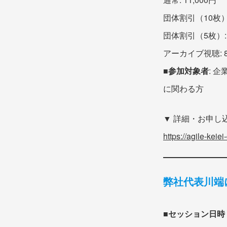
団体割引（10枚）: 
団体割引（5枚）: 4
アーカイブ視聴: 8
■参加対象者
: 
に関わる方
▼ 詳細・お申し
https://agile-keiei-
弊社代表川端
■
セッション日時