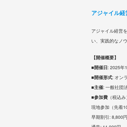
アジャイル経
アジャイル経営
い、実践的なノ
【開催概要】
■開催日
: 2025
■開催形式
: オン
■主催
: 一般社
■参加費
（税込み
現地参加（先着10名限
早期割引: 8,800
通常: 11,000円