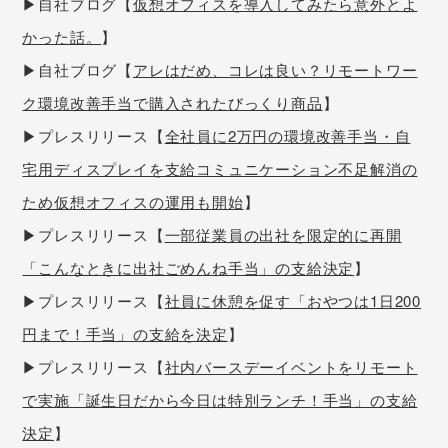
▶自社ブログ【
仮想オフィスを導入してみたら意外とよ
かった話。
】
▶自社ブログ【
アレはだめ、コレは良い？リモートワー
ク環境改善手当で購入されたびっくり商品
】
▶プレスリリース【
全社員に2万円の環境改善手当・自
宅用ディスプレイを支給コミュニケーション不足解消の
ため仮想オフィスの運用も開始
】
▶プレスリリース【
一部従業員の出社を限定的に再開
「こんなときに出社ごめんね手当」の支給決定
】
▶プレスリリース【
社員に休憩を促す「おやつは1日200
円まで！手当」の支給を決定
】
▶プレスリリース【
社内バースデーイベントをリモート
で実施「誕生日だから今日は特別ランチ！手当」の支給
決定
】