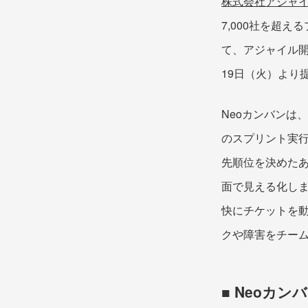
株式会社アジャ
7,000社を超
て、アジャイル
19日（火）より
Neoカンバンは、
のスプリント実行
先順位を決めたあ
面で見える化し
快にチケットを
クや障害をチー
■ Neoカ