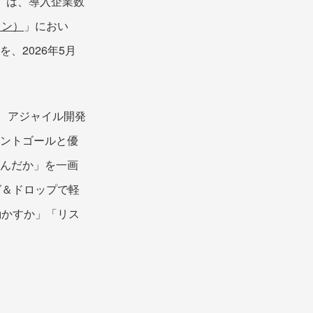
）は、導入企業数
イン）
」におい
を、2026年5月
、アジャイル開発
リントゴールと優
進んだか」を一画
グ＆ドロップで軽
動かすか」「リス