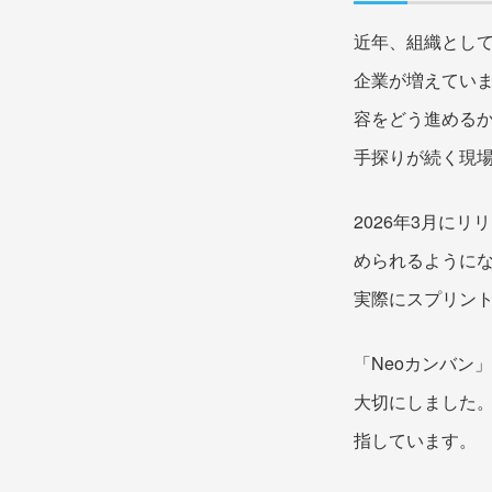
近年、組織とし
企業が増えてい
容をどう進める
手探りが続く現
2026年3月に
められるように
実際にスプリン
「Neoカンバン
大切にしました
指しています。