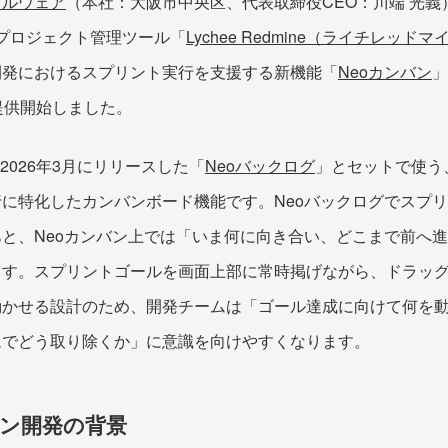
イルウェア
（本社：大阪市中央区、代表取締役CEO：川端 光義
えるプロジェクト管理ツール「
Lychee Redmine（ライチレッドマ
開発におけるスプリント実行を支援する新機能「
Neoカンバン
」
提供開始しました。
2026年3月にリリースした「
Neoバックログ
」とセットで使う
に特化したカンバンボード機能です。Neoバックログでスプ
と、Neoカンバン上では「いま何に向き合い、どこまで前へ
ます。スプリントゴールを画面上部に常時掲げながら、ドラッ
動かせる設計のため、開発チームは「ゴール達成に向けて何を
ムでどう取り除くか」に意識を向けやすくなります。
ンバン開発の背景